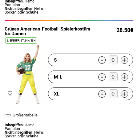
Inbegriffen
: Hemd
Pantalon
Nicht inbegriffen
: Helm,
Socken oder Schuhe
Grünes American-Football-Spielerkostüm
28.50€
für Damen
LIEFERFRIST 24H/48H
-
+
S
-
+
M-L
-
+
XL
Größentabelle
Inbegriffen
: Hemd
Pantalon
Nicht inbegriffen
: Helm,
Socken oder Schuhe