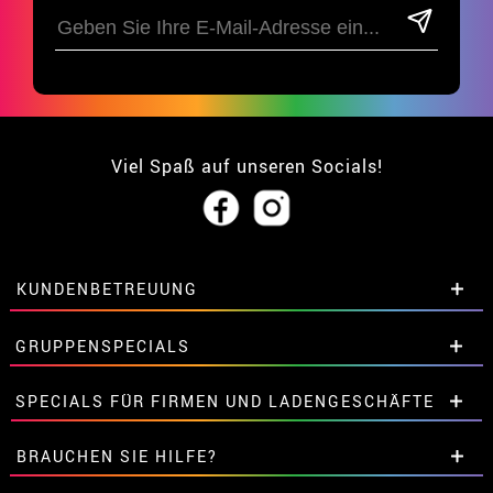
Viel Spaß auf unseren Socials!
KUNDENBETREUUNG
• Über uns
GRUPPENSPECIALS
• Verkaufskonditionen
• Rechtlicher Hinweis
und
Datenschutz
Extrarabatte für Gruppen.
SPECIALS FÜR FIRMEN UND LADENGESCHÄFTE
• Kundendienst
Kontaktieren Sie uns hier.
• Cookie-Verwendung
Extrarabatte für Gruppen.
BRAUCHEN SIE HILFE?
•
Cookie-Einstellungen
Kontaktieren Sie uns hier.