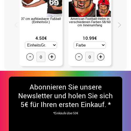
37 cm aufblasbarer Fußball
American Football-Helm in
Packung
(EinheitsGr.)
verschiedenen Farben 58/60
Bronze, S
cm Innenumfang
4.50€
10.99€
-
+
-
+
-
Abonnieren Sie unsere
Newsletter und holen Sie sich
5€ für Ihren ersten Einkauf. *
*Einkäufe über 50€