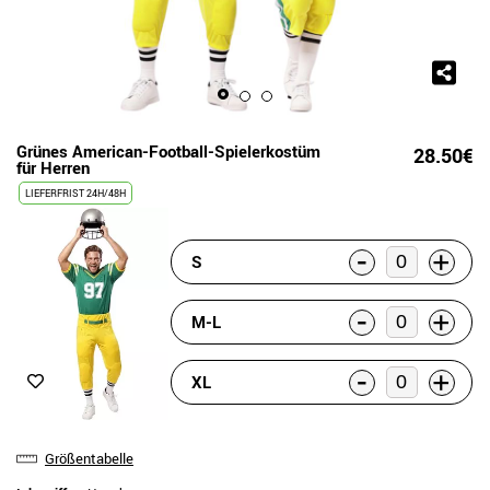
Grünes American-Football-Spielerkostüm
28.50€
für Herren
LIEFERFRIST 24H/48H
-
+
S
-
+
M-L
-
+
XL
Größentabelle