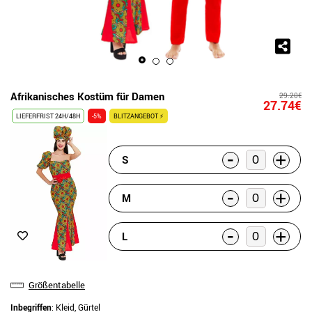
Afrikanisches Kostüm für Damen
29.20€
27.74€
LIEFERFRIST 24H/48H
-5%
BLITZANGEBOT ⚡
-
+
S
-
+
M
-
+
L
Größentabelle
Inbegriffen
: Kleid, Gürtel