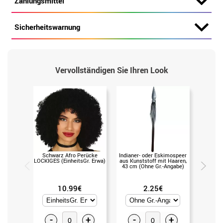
Zahlungsmittel
Sicherheitswarnung
Vervollständigen Sie Ihren Look
Schwarz Afro Perücke
Indianer- oder Eskimospeer
A
LOCKIGES (EinheitsGr. Erwa)
aus Kunststoff mit Haaren,
Stammes
43 cm (Ohne Gr.-Angabe)
10.99€
2.25€
-
+
-
+
-