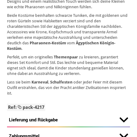
Designs und einem realistischen Touch werden sich deine Kleinen
wie echte Pharaonen und Nilköniginnen fühlen.
Beide Kostüme beinhalten schwarze Tuniken, die mit goldenen und
roten Gürteln sowie Halsketten verziert sind und den
charakteristischen Stil der ägyptischen Königsfamilie nachbilden.
Accessoires wie Krone, Kopfschmuck und transparente Ärmel
verleihen eine majestätische Ausstrahlung und unterscheiden
deutlich das
Pharaonen-Kostüm
vom
Ägyptischen Königin-
Kostüm
.
Perfekt, um ein originelles
Themenpaar
zu kreieren, garantiert
dieses Set Komfort und Stil. Das leichte und bequeme Material
eignet sich ideal, damit die Kinder stundenlang genießen können,
ohne dabei an Ausstrahlung zu verlieren.
Lass sie beim
Karneval
,
Schulfesten
oder jeder Feier mit diesem
Outfit erstrahlen, das von der Pracht antiker Zivilisationen inspiriert
ist.
Ref:
pack-4217
Lieferung und Rückgabe
Zahlungsmittel