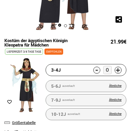
Kostüm der ägyptischen Königin
21.99€
Kleopatra für Mädchen
LIEFERRZEIT: 3/4 TAGE TAGE
EMPFOHLEN
-
+
3-4J
5-6J
Ähnliche
ausverkauft
7-9J
Ähnliche
ausverkauft
10-12J
Ähnliche
ausverkauft
Größentabelle