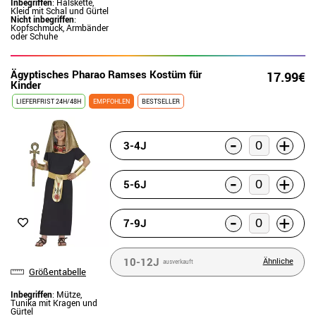
Inbegriffen
: Halskette,
Kleid mit Schal und Gürtel
Nicht inbegriffen
:
Kopfschmuck, Armbänder
oder Schuhe
Ägyptisches Pharao Ramses Kostüm für
17.99€
Kinder
LIEFERFRIST 24H/48H
EMPFOHLEN
BESTSELLER
-
+
3-4J
-
+
5-6J
-
+
7-9J
10-12J
Ähnliche
ausverkauft
Größentabelle
Inbegriffen
: Mütze,
Tunika mit Kragen und
Gürtel