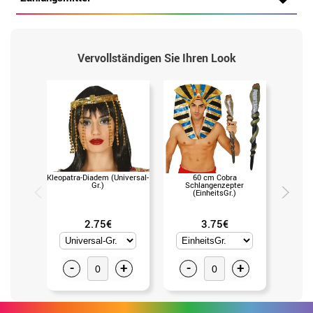
Vervollständigen Sie Ihren Look
Kleopatra-Diadem (Universal-
60 cm Cobra
Goldene
Gr.)
Schlangenzepter
Zepter 
(EinheitsGr.)
2.75€
3.75€
-
+
-
+
-