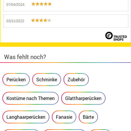
07/04/2024
03/11/2022
Was fehlt noch?
Perücken
Schminke
Zubehör
Kostüme nach Themen
Glattharperücken
Langhaarperücken
Fanasie
Bärte