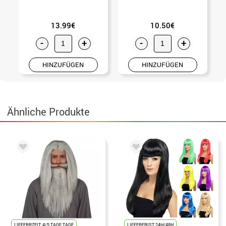
13.99€
10.50€
-
+
-
+
HINZUFÜGEN
HINZUFÜGEN
Ähnliche Produkte
LIEFERRZEIT: 4/5 TAGE TAGE
LIEFERFRIST 24H/48H