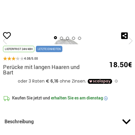
Beginn
Accessoires
Perücken
Glattharperücken
Perücke mit langen 
LIEFERFRIST 24H/48H
LETZTE EINHEITEN
4.08/5.00
18.50€
Perücke mit langen Haaren und
Bart
Kaufen Sie jetzt und
erhalten Sie es am
dienstag
i
Beschreibung