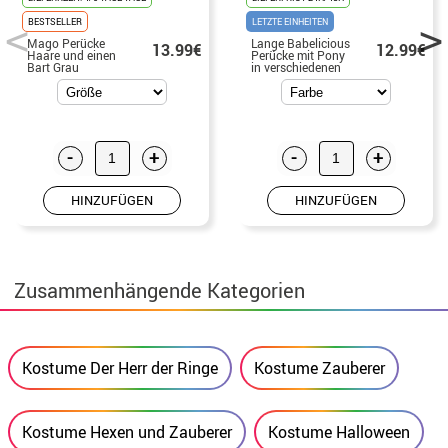
BESTSELLER
LETZTE EINHEITEN
Mago Perücke
Lange Babelicious
13.99€
12.99€
Haare und einen
Perücke mit Pony
Bart Grau
in verschiedenen
Farben
-
+
-
+
HINZUFÜGEN
HINZUFÜGEN
Zusammenhängende Kategorien
Kostume Der Herr der Ringe
Kostume Zauberer
Kostume Hexen und Zauberer
Kostume Halloween