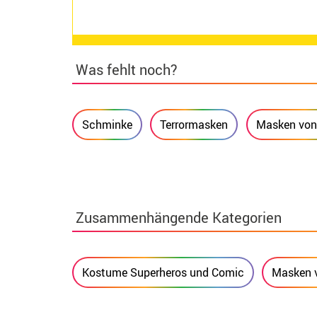
Was fehlt noch?
Schminke
Terrormasken
Masken von
Zusammenhängende Kategorien
Kostume Superheros und Comic
Masken 