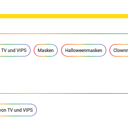
 TV und VIPS
Masken
Halloweenmasken
Clown
von TV und VIPS