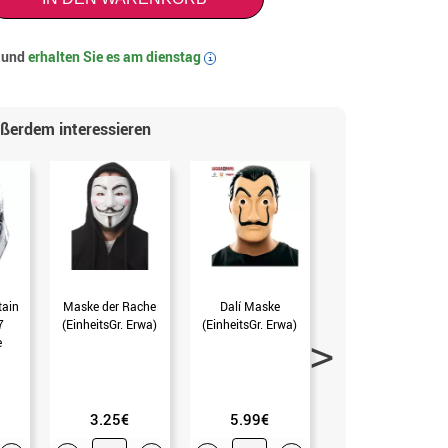
t und
erhalten Sie es am
dienstag
i
ußerdem interessieren
tain
Maske der Rache
Dalí Maske
Anonyme Maske
7
(EinheitsGr. Erwa)
(EinheitsGr. Erwa)
(EinheitsGr. Erwa)
e
.)
3.25€
5.99€
1.99€