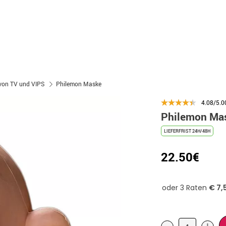
von TV und VIPS
Philemon Maske
4.08/5.0
Philemon Ma
LIEFERFRIST 24H/48H
22.50€
-