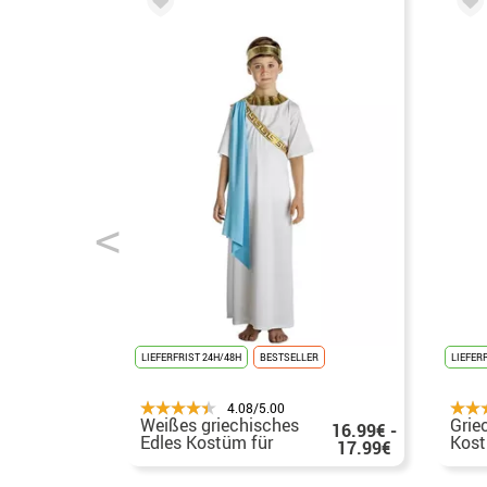
LIEFERFRIST 24H/48H
BESTSELLER
LIEFERR
4.08/5.00
Weißes griechisches
Grie
16.99€ -
Edles Kostüm für
Kost
17.99€
Kinder