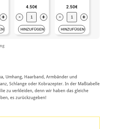
4.50€
2.50€
4.50€
+
-
+
-
+
-
+
EN
HINZUFÜGEN
HINZUFÜGEN
HINZUFÜGEN
ung
unika, Umhang, Haarband, Armbänder und
ranz, Schlange oder Kobrazepter. In der Maßtabelle
lie zu verkleiden, denn wir haben das gleiche
aben, es zurückzugeben!