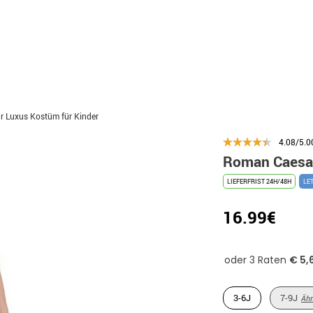
 Luxus Kostüm für Kinder
4.08/5.0
Roman Caesar
LIEFERFRIST 24H/48H
LE
16.99€
3-6J
7-9J
Ähn