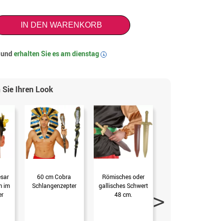
IN DEN WARENKORB
t und
erhalten Sie es am
dienstag
i
 Sie Ihren Look
sar
60 cm Cobra
Römisches oder
56 cm römisches
m im
Schlangenzepter
gallisches Schwert
Schwert
er
48 cm.