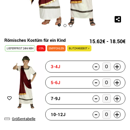
Römisches Kostüm für ein Kind
15.62€ - 18.50€
LIEFERFRIST 24H/48H
-15%
EMPFOHLEN
BLITZANGEBOT ⚡
-
+
3-4J
-
+
5-6J
-
+
7-9J
-
+
10-12J
Größentabelle