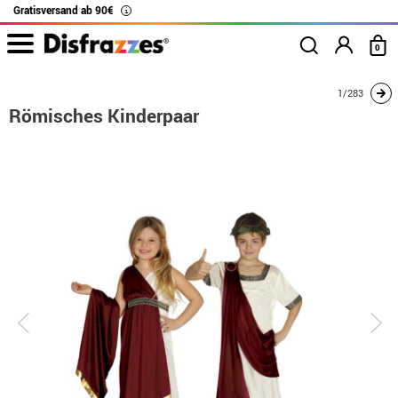
Gratisversand ab 90€
i
0
Beginn
Kostüme
Kostüme für Paare
Römisches Kinderpaar
1/283
Römisches Kinderpaar