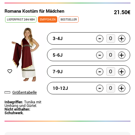
Romana Kostüm für Mädchen
21.50€
LIEFERFRIST 24H/48H
EMPFOHLEN
BESTSELLER
-
+
3-4J
-
+
5-6J
-
+
7-9J
-
+
10-12J
Größentabelle
Inbegriffen
: Tunika mit
Umhang und Gürtel.
Nicht enthalten:
Schuhwerk.