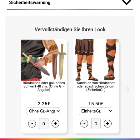
Sicherheitswarnung
Vervollständigen Sie Ihren Look
Römisches oder gallisches
Sandalen von römischen
Krone vo
Schwert 48 cm. (Ohne Gr.-
oder ägyptischen 29 cm.
Rom i
Angabe)
(EinheitsGr.)
(U
2.25€
15.50€
-
+
-
+
-