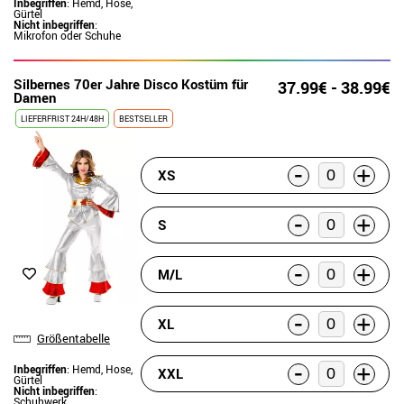
Inbegriffen
: Hemd, Hose,
Gürtel
Nicht inbegriffen
:
Mikrofon oder Schuhe
Silbernes 70er Jahre Disco Kostüm für
37.99€ - 38.99€
Damen
LIEFERFRIST 24H/48H
BESTSELLER
-
+
XS
-
+
S
-
+
M/L
-
+
XL
Größentabelle
-
+
Inbegriffen
: Hemd, Hose,
XXL
Gürtel
Nicht inbegriffen
:
Schuhwerk