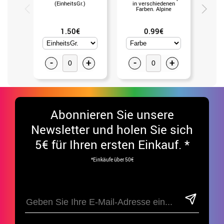
(EinheitsGr.)
in verschiedenen
6 Gramm
Farben. Alpine
1.50€
0.99€
-
+
-
+
-
Abonnieren Sie unsere
Newsletter und holen Sie sich
5€ für Ihren ersten Einkauf. *
*Einkäufe über 50€