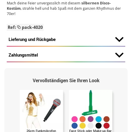
Mach deine Feier unvergesslich mit diesem
silbernen Disco-
Kostüm
, strahle hell und hab Spaß mit dem ganzen Rhythmus der
70er!
Ref:
pack-4020
Lieferung und Rückgabe
Zahlungsmittel
Vervollständigen Sie Ihren Look
26cm Funkmikrofon
Face Stick oder Make-up Bar
Flüssige