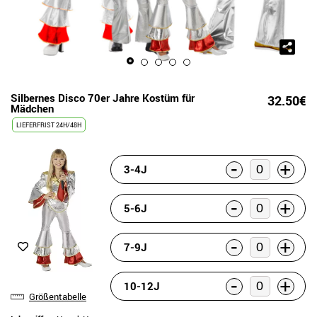
Silbernes Disco 70er Jahre Kostüm für
32.50€
Mädchen
LIEFERFRIST 24H/48H
-
+
3-4J
-
+
5-6J
-
+
7-9J
-
+
10-12J
Größentabelle