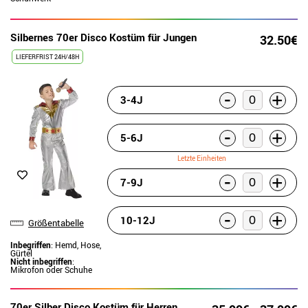
Silbernes 70er Disco Kostüm für Jungen
32.50€
LIEFERFRIST 24H/48H
-
+
3-4J
-
+
5-6J
Letzte Einheiten
-
+
7-9J
-
+
10-12J
Größentabelle
Inbegriffen
: Hemd, Hose,
Gürtel
Nicht inbegriffen
:
Mikrofon oder Schuhe
70er Silber Disco Kostüm für Herren