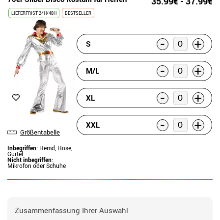
35.99€ - 37.99€
LIEFERFRIST 24H/48H
BESTSELLER
-
+
S
-
+
M/L
-
+
XL
-
+
XXL
Größentabelle
Inbegriffen
: Hemd, Hose,
Gürtel
Nicht inbegriffen
:
Mikrofon oder Schuhe
Zusammenfassung Ihrer Auswahl