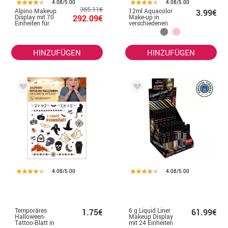
4.08/5.00
4.08/5.00
365.11€
Alpino Makeup
12ml Aquacolor
3.99€
Display mit 70
292.09€
Make-up in
Einheiten für
verschiedenen
Geschäfte
Farben
HINZUFÜGEN
HINZUFÜGEN
4.08/5.00
4.08/5.00
Temporäres
6 g Liquid Liner
1.75€
61.99€
Halloween-
Makeup Display
Tattoo-Blatt in
mit 24 Einheiten