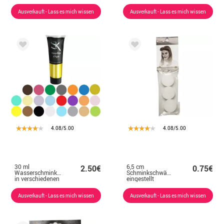
verschiedenen
+ 2 gratis
Designs
Ausverkauft - Lass es mich wissen
Ausverkauft - Lass es mich wissen
4.08/5.00
4.08/5.00
30 ml
6,5 cm
2.50€
0.75€
Wasserschminktube
Schminkschwämme
in verschiedenen
eingestellt
Farben
Ausverkauft - Lass es mich wissen
Ausverkauft - Lass es mich wissen