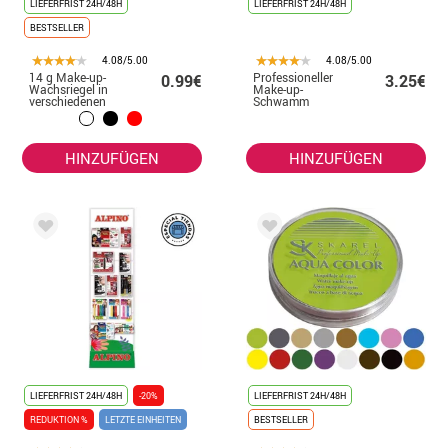
LIEFERFRIST 24H/48H
LIEFERFRIST 24H/48H
BESTSELLER
4.08/5.00
4.08/5.00
14 g Make-up-
Professioneller
0.99€
3.25€
Wachsriegel in
Make-up-
verschiedenen
Schwamm
Farben
HINZUFÜGEN
HINZUFÜGEN
LIEFERFRIST 24H/48H
-20%
LIEFERFRIST 24H/48H
REDUKTION %
LETZTE EINHEITEN
BESTSELLER