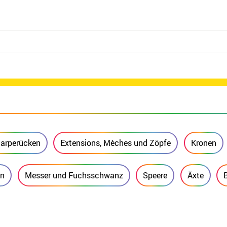
arperücken
Extensions, Mèches und Zöpfe
Kronen
en
Messer und Fuchsschwanz
Speere
Äxte