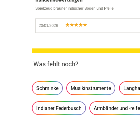
Kundenbewertungen
Spielzeug brauner indischer Bogen und Pfeile
23/01/2026
Was fehlt noch?
Schminke
Musikinstrumente
Langha
Indianer Federbusch
Armbänder und -reif