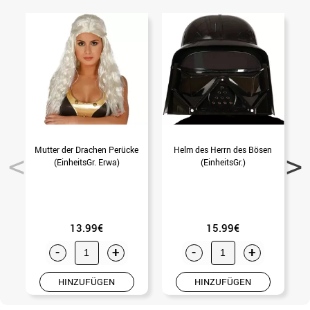
Mutter der Drachen Perücke
Helm des Herrn des Bösen
(EinheitsGr. Erwa)
(EinheitsGr.)
13.99€
15.99€
-
+
-
+
HINZUFÜGEN
HINZUFÜGEN