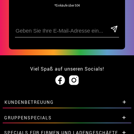
*Einkäufe über 50€
Viel Spaß auf unseren Socials!
KUNDENBETREUUNG
• Über uns
GRUPPENSPECIALS
• Verkaufskonditionen
• Rechtlicher Hinweis
und
Datenschutz
Extrarabatte für Gruppen.
SPECIALS FÜR FIRMEN UND LADENGESCHÄFTE