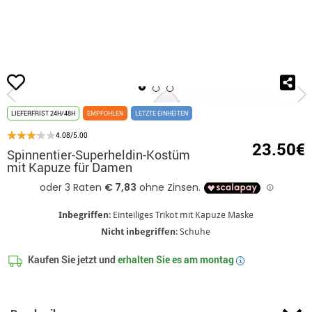
Beginn
Kostüme
Marke Marvel
Spiderman
Spinnentier-Superheldin-
LIEFERFRIST 24H/48H
EMPFOHLEN
LETZTE EINHEITEN
4.08/5.00
23.50€
Spinnentier-Superheldin-Kostüm
mit Kapuze für Damen
Inbegriffen
: Einteiliges Trikot mit Kapuze Maske
Nicht inbegriffen
: Schuhe
Kaufen Sie jetzt und
erhalten Sie es am
montag
i