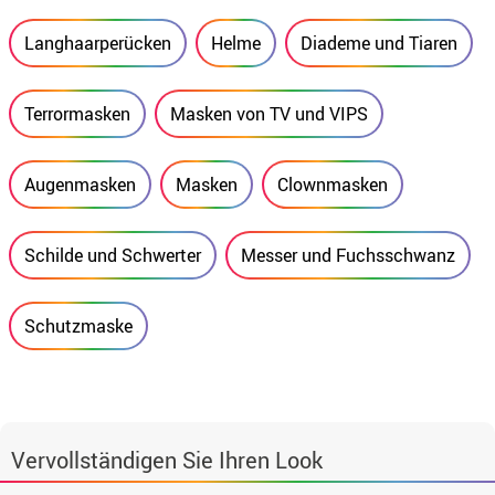
Langhaarperücken
Helme
Diademe und Tiaren
Terrormasken
Masken von TV und VIPS
Augenmasken
Masken
Clownmasken
Schilde und Schwerter
Messer und Fuchsschwanz
Schutzmaske
Vervollständigen Sie Ihren Look