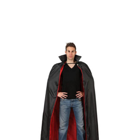
Beginn
Capes und Tuniken
Vampirumhang für Erwachsene von 143 cm.