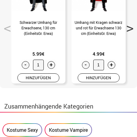
Schwarzer Umhang für
Umhang mit Kragen schwarz
S
Erwachsene, 130 cm
und rot für Erwachsene 130
(EinheitsGr. Erwa)
cm (EinheitsGr. Erwa)
5.99€
4.99€
-
+
-
+
HINZUFÜGEN
HINZUFÜGEN
Zusammenhängende Kategorien
Kostume Sexy
Kostume Vampire