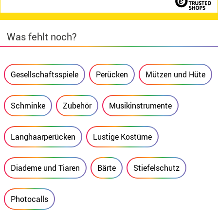
Was fehlt noch?
Gesellschaftsspiele
Perücken
Mützen und Hüte
Schminke
Zubehör
Musikinstrumente
Langhaarperücken
Lustige Kostüme
Diademe und Tiaren
Bärte
Stiefelschutz
Photocalls