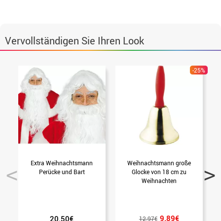
Vervollständigen Sie Ihren Look
-25%
Extra Weihnachtsmann
Weihnachtsmann große
W
Perücke und Bart
Glocke von 18 cm zu
Weihnachten
9.89€
20.50€
12.97€