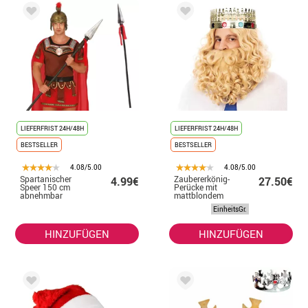
LIEFERFRIST 24H/48H
LIEFERFRIST 24H/48H
BESTSELLER
BESTSELLER
4.08/5.00
4.08/5.00
Spartanischer
Zaubererkönig-
4.99€
27.50€
Speer 150 cm
Perücke mit
abnehmbar
mattblondem
Bart
EinheitsGr.
HINZUFÜGEN
HINZUFÜGEN