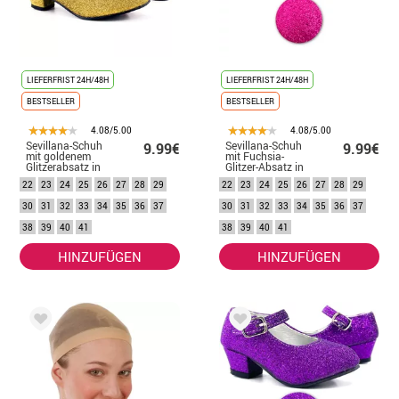
LIEFERFRIST 24H/48H
LIEFERFRIST 24H/48H
BESTSELLER
BESTSELLER
4.08/5.00
4.08/5.00
Sevillana-Schuh
Sevillana-Schuh
9.99€
9.99€
mit goldenem
mit Fuchsia-
Glitzerabsatz in
Glitzer-Absatz in
den Nummern 22
den Nummern 22
22
23
24
25
26
27
28
29
22
23
24
25
26
27
28
29
bis 41
bis 41
30
31
32
33
34
35
36
37
30
31
32
33
34
35
36
37
38
39
40
41
38
39
40
41
HINZUFÜGEN
HINZUFÜGEN