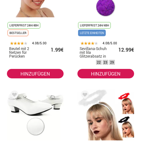
LIEFERFRIST 24H/48H
LIEFERFRIST 24H/48H
BESTSELLER
LETZTE EINHEITEN
4.08/5.00
4.08/5.00
Beutel mit 2
Sevillana-Schuh
1.99€
12.99€
Netzen für
mit lila
Perücken
Glitzerabsatz in
den Nummern 22
22
23
29
bis 41
HINZUFÜGEN
HINZUFÜGEN