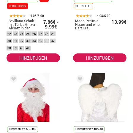
REDUKTION %
BESTSELLER
4.08/5.00
4.08/5.00
Sevillana-Schuh
Mago Perücke
7.86€ -
13.99€
mit Türkis-Glitzer-
Haare und einen
9.99€
Absatz in den
Bart Grau
Nummern 22 bis
22
23
24
25
26
27
28
29
41
30
31
32
33
34
35
36
37
38
39
40
41
HINZUFÜGEN
HINZUFÜGEN
LIEFERFRIST 24H/48H
LIEFERFRIST 24H/48H