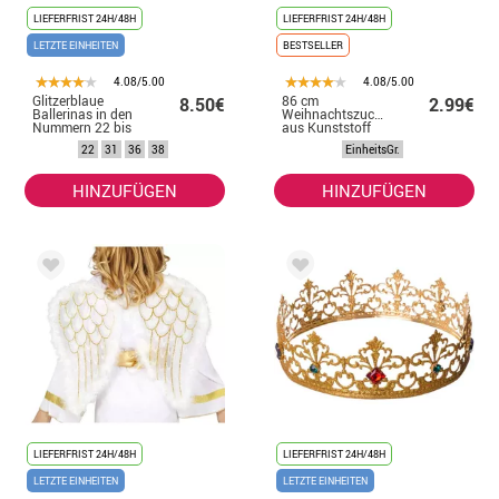
LIEFERFRIST 24H/48H
LIEFERFRIST 24H/48H
LETZTE EINHEITEN
BESTSELLER
4.08/5.00
4.08/5.00
Glitzerblaue
86 cm
8.50€
2.99€
Ballerinas in den
Weihnachtszuckerstange
Nummern 22 bis
aus Kunststoff
41
22
31
36
38
EinheitsGr.
HINZUFÜGEN
HINZUFÜGEN
LIEFERFRIST 24H/48H
LIEFERFRIST 24H/48H
LETZTE EINHEITEN
LETZTE EINHEITEN