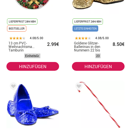
LIEFERFRIST 24H/48H
LIEFERFRIST 24H/48H
BESTSELLER
LETZTE EINHEITEN
4.08/5.00
4.08/5.00
13 cm PVC-
Goldene Glitzer-
2.99€
8.50€
Weihnachtsmann-
Ballerinas in den
Tamburin
Nummern 22 bis
41
EinheitsGr.
23
HINZUFÜGEN
HINZUFÜGEN