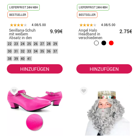
LIEFERFRIST 24H/48H
LIEFERFRIST 24H/48H
BESTSELLER
BESTSELLER
4.08/5.00
4.08/5.00
Sevillana-Schuh
Angel Halo
9.99€
2.75€
mit weißem
Headband in
Absatz in den
verschiedenen
Nummern 22 bis
Farben
22
23
24
25
26
27
28
29
41
30
31
32
33
34
35
36
37
38
39
40
41
HINZUFÜGEN
HINZUFÜGEN