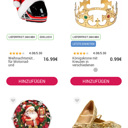
LIEFERFRIST 24H/48H
EXKLUSIV
LIEFERFRIST 24H/48H
LETZTE EINHEITEN
4.08/5.00
4.08/5.00
Weihnachtsmütze
Königskrone mit
16.99€
0.99€
für Motorrad-
Kreuzen in
und
verschiedenen
Snowboardhelme
Farben
mit Befestigung
HINZUFÜGEN
HINZUFÜGEN