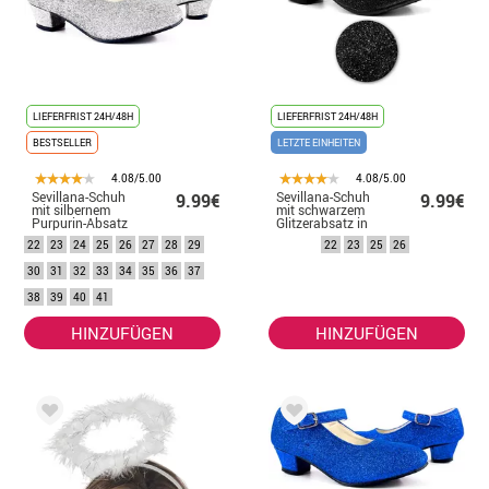
LIEFERFRIST 24H/48H
LIEFERFRIST 24H/48H
BESTSELLER
LETZTE EINHEITEN
4.08/5.00
4.08/5.00
Sevillana-Schuh
Sevillana-Schuh
9.99€
9.99€
mit silbernem
mit schwarzem
Purpurin-Absatz
Glitzerabsatz in
in den Nummern
den Nummern 22
22
23
24
25
26
27
28
29
22
23
25
26
22 bis 41
bis 41
30
31
32
33
34
35
36
37
38
39
40
41
HINZUFÜGEN
HINZUFÜGEN