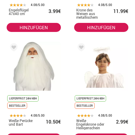
4.08/5.00
4.08/5.00
Engelsflügel
Krone des
3.99€
11.99€
47x40 cm
Weisen aus
metallischem
Gold
HINZUFÜGEN
HINZUFÜGEN
LIEFERFRIST 24H/48H
LIEFERFRIST 24H/48H
BESTSELLER
BESTSELLER
4.08/5.00
4.08/5.00
Weiße Perücke
Weiße
10.50€
2.99€
und Bart
Engelskrone oder
Heiligenschein