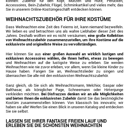
können: Zubehör für den Kopf, Mützen und Hüte, Perücken,
Accessoires, Bein-Zubehör, Flügel, Schminkartikel und vieles mehr, das
Sie in unserem Online-Kostümgeschäft entdecken können.
WEIHNACHTSZUBEHÖR FÜR IHRE KOSTÜME
Dass Weihnachten eine Zeit des Feierns ist, kann niemand bezweifeln.
Wir lieben es und betrachten uns als wahre Liebhaber dieser Zeit des
Jahres. Deshalb wollten wir es nicht versäumen,
eine große Kollektion
von Weihnachtszubehör zusammenzustellen, um Ihre Kostüme auf die
exklusivste und originellste Weise zu vervollständigen.
Hier können Sie aus
einer großen Auswahl an wirklich lustigen und
exklusiven Accessoires wählen, die Ihnen helfen, etwas zu bewegen
und Weihnachten auf die lustigste Weise zu erleben. Sie werden
Weihnachten wie nie zuvor erleben, vor allem, wenn Sie kleine Kinder zu
Hause haben. Fangen Sie an, Weihnachtslieder zu singen und
überraschen Sie alle mit den exklusivsten Weihnachtszubehör.
Ganz gleich, ob Sie sich als Weihnachtsmann, Melchior, Gaspar oder
Balthasar, als königlicher Page, Schneemann oder Hirtenjunge
verkleiden möchten.
Bei Disfrazzes denken wir an alle Möglichkeiten
und bieten Ihnen die exklusivsten Zubehör
damit Sie das bestmögliche
Kostüm zusammenstellen können. Von klassisch bis innovativ, wir
haben sie alle! Werfen Sie einen Blick in unseren Katalog und entdecken
Sie sie selbst.
LASSEN SIE IHRER FANTASIE FREIEN LAUF UND
ERLEBEN SIE DIE SCHÖNSTEN WEIHNACHTEN