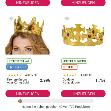
HINZUFÜGEN
HINZUFÜGEN
LIEFERFRIST 24H/48H
LIEFERFRIST 24H/48H
LETZTE EINHEITEN
BESTSELLER
4.08/5.00
4.08/5.00
Kronenkönigin
Goldene
2.99€
1.75€
oder König Gold
Königskrone
HINZUFÜGEN
HINZUFÜGEN
Haben Sie schon gesehen
40
von 779 Produkten