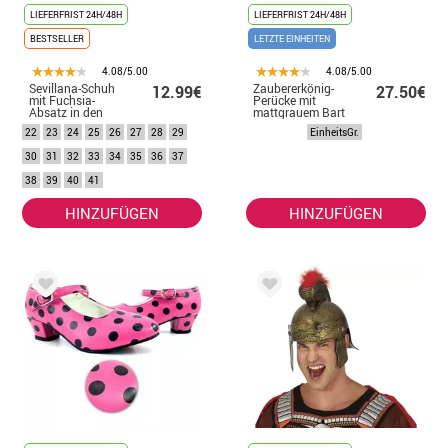
LIEFERFRIST 24H/48H
LIEFERFRIST 24H/48H
BESTSELLER
LETZTE EINHEITEN
4.08/5.00
4.08/5.00
Sevillana-Schuh
Zaubererkönig-
12.99€
27.50€
mit Fuchsia-
Perücke mit
Absatz in den
mattgrauem Bart
Nummern 22 bis
22
23
24
25
26
27
28
29
EinheitsGr.
41
30
31
32
33
34
35
36
37
38
39
40
41
HINZUFÜGEN
HINZUFÜGEN