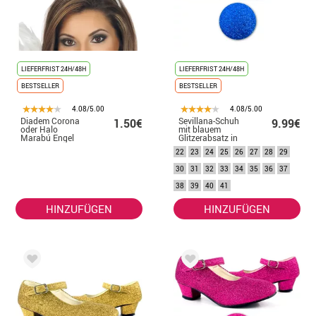
LIEFERFRIST 24H/48H
LIEFERFRIST 24H/48H
BESTSELLER
BESTSELLER
4.08/5.00
4.08/5.00
Diadem Corona
Sevillana-Schuh
1.50€
9.99€
oder Halo
mit blauem
Marabú Engel
Glitzerabsatz in
Karneval und
den Nummern 22
22
23
24
25
26
27
28
29
Weihnachten
bis 41
30
31
32
33
34
35
36
37
38
39
40
41
HINZUFÜGEN
HINZUFÜGEN