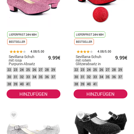
LIEFERFRIST 24H/48H
LIEFERFRIST 24H/48H
BESTSELLER
BESTSELLER
4.08/5.00
4.08/5.00
Sevillana-Schuh
Sevillana-Schuh
9.99€
9.99€
mit rosa
mit rotem
Purpurin-Absatz
Glitzerabsatz in
in den Nummern
den Nummern 22
22
23
24
25
26
27
28
29
22
23
24
25
26
27
28
29
22 bis 41
bis 41
30
31
32
33
34
35
36
37
30
31
32
33
34
35
36
37
38
39
40
41
38
39
40
41
HINZUFÜGEN
HINZUFÜGEN