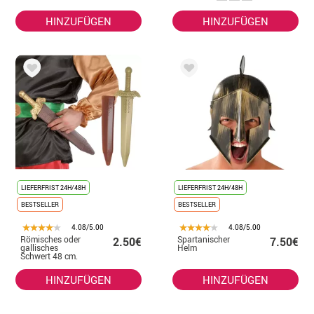
HINZUFÜGEN
HINZUFÜGEN
LIEFERFRIST 24H/48H
LIEFERFRIST 24H/48H
BESTSELLER
BESTSELLER
4.08/5.00
4.08/5.00
Römisches oder
Spartanischer
2.50€
7.50€
gallisches
Helm
Schwert 48 cm.
HINZUFÜGEN
HINZUFÜGEN