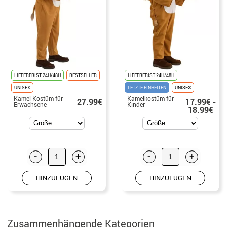
LIEFERFRIST 24H/48H
BESTSELLER
LIEFERFRIST 24H/48H
UNISEX
LETZTE EINHEITEN
UNISEX
Kamel Kostüm für
Kamelkostüm für
27.99€
17.99€ -
Erwachsene
Kinder
18.99€
-
+
-
+
HINZUFÜGEN
HINZUFÜGEN
Zusammenhängende Kategorien