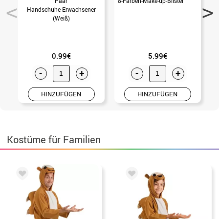
Paar
8-Farben-Make-up-Blister
Handschuhe Erwachsener
(Weiß)
0.99€
5.99€
-
+
-
+
HINZUFÜGEN
HINZUFÜGEN
Kostüme für Familien