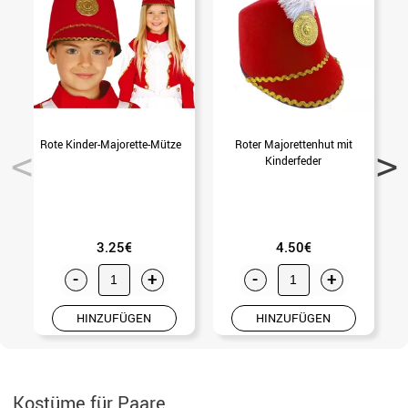
Rote Kinder-Majorette-Mütze
Roter Majorettenhut mit
S
Kinderfeder
E
3.25€
4.50€
-
+
-
+
HINZUFÜGEN
HINZUFÜGEN
Kostüme für Paare