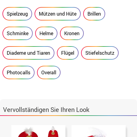
Spielzeug
Mützen und Hüte
Brillen
Schminke
Helme
Kronen
Diademe und Tiaren
Flügel
Stiefelschutz
Photocalls
Overall
Vervollständigen Sie Ihren Look