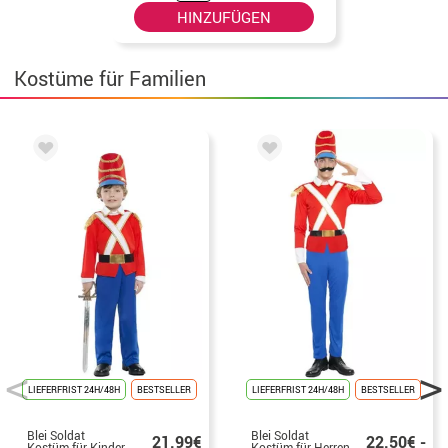
HINZUFÜGEN
Kostüme für Familien
LIEFERFRIST 24H/48H
BESTSELLER
LIEFERFRIST 24H/48H
BESTSELLER
Blei Soldat
Blei Soldat
21.99€
22.50€ -
Kostüm für Kinder
Kostüm für Herren