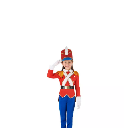
Beginn
Kostüme
Disney
Lizenz Der Nussknacker
Klassisches Zinnso