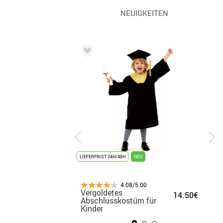
NEUIGKEITEN
LIEFERFRIST 24H/48H
LIEFERFRIST 24H/48H
NEU
BESTSELLER
4.08/5.00
4.08/5.00
Vergoldetes
Michael Jackson
18.99€
14.50€
27
üm
Abschlusskostüm für
Thriller-Kostüm für
Kinder
Herren