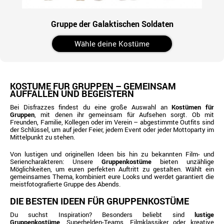
Gruppe der Galaktischen Soldaten
Wähle deine Kostüme
KOSTÜME FÜR GRUPPEN – GEMEINSAM
AUFFALLEN UND BEGEISTERN
Bei Disfrazzes findest du eine große Auswahl an
Kostümen für
Gruppen
, mit denen ihr gemeinsam für Aufsehen sorgt. Ob mit
Freunden, Familie, Kollegen oder im Verein – abgestimmte Outfits sind
der Schlüssel, um auf jeder Feier, jedem Event oder jeder Mottoparty im
Mittelpunkt zu stehen.
Von lustigen und originellen Ideen bis hin zu bekannten Film- und
Seriencharakteren: Unsere
Gruppenkostüme
bieten unzählige
Möglichkeiten, um euren perfekten Auftritt zu gestalten. Wählt ein
gemeinsames Thema, kombiniert eure Looks und werdet garantiert die
meistfotografierte Gruppe des Abends.
DIE BESTEN IDEEN FÜR GRUPPENKOSTÜME
Du suchst Inspiration? Besonders beliebt sind
lustige
Gruppenkostüme
, Superhelden-Teams, Filmklassiker oder kreative