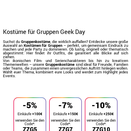
Kostüme für Gruppen Geek Day
Suchst du
Gruppenkostüme
, die wirklich auffallen? Entdecke unsere große
Auswahl an
Kostümen für Gruppen
– perfekt, um gemeinsam Eindruck zu
machen und jede Party zu dominieren. Ob lustig, originell oder thematisch
abgestimmt: Hier findet ihr Outfits, die garantiert alle Blicke auf sich
ziehen.
Von ikonischen Film- und Seriencharakteren bis hin zu kreativen
Themenwelten – unsere
Gruppenkostüme
sind ideal für Freunde, Familien
oder Teams, die zusammen einen unvergesslichen Auftritt hinlegen wollen.
Wählt euer Thema, kombiniert eure Looks und werdet zum Highlight jedes
Events.
Beginn
Kostüme
Kostüme für Gruppen
-5%
-7%
-10%
Einkäufe
+100€
Einkäufe
+150€
Einkäufe
+250€
verwenden Sie den
verwenden Sie den
verwenden Sie den
Code*:
Code*:
Code*:
ZZG5
ZZG7
ZZG10