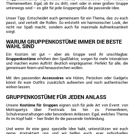
Themenwelten. Egal, ob ihr zu dritt, viert oder in einer großen Gruppe
unterwegs seid – es gibt für jede Gruppengröße die passende Idee.
Unser Tipp: Entscheidet euch gemeinsam für ein Thema, das zu euch
passt, und verteilt die Rollen. So entsteht ein harmonischer Look, der
nicht nur Spaß macht, sondern auch für maximale Aufmerksamkeit
sorgt.
WARUM GRUPPENKOSTÜME IMMER DIE BESTE
WAHL SIND
Ein Kostüm ist gut – aber als Gruppe seid ihr unschlagbar.
Gruppenkostüme
erhöhen den Spaßfaktor, sorgen für mehr Interaktion
und machen euren Auftritt deutlich einprägsamer. Perfekt für alle, die
gemeinsam feiern und herausstechen wollen.
Mit den passenden
Accessoires
wie Hüten, Perücken oder Gadgets
könnt ihr eure Outfits zusätzlich aufwerten und noch authentischer
wirken lassen.
GRUPPENKOSTÜME FÜR JEDEN ANLASS
Unsere
Kostüme für Gruppen
eignen sich für jede Art von Event: von
Mottopartys über Festivals bis hin zu Firmenfeiern,
Schulveranstaltungen oder besonderen Anlässen. Egal, welches Thema
ihr im Kopf habt – hier findet ihr die passende Verkleidung.
Und wenn ihr eine ganz spezielle Idee habt, unterstützen wir euch
gerne: Kontaktiert uns und wir helfen euch, euer individuelles