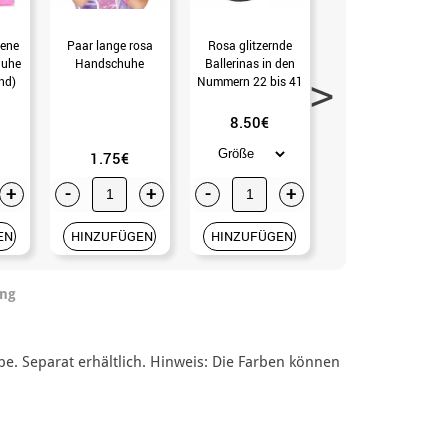
bene
Paar lange rosa
Rosa glitzernde
Sevillana-Schuh mit
huhe
Handschuhe
Ballerinas in den
rosa Purpurin-
ind)
Nummern 22 bis 41
Absatz in den
Nummern 22 bis 41
8.50€
9.99€
1.75€
+
-
+
-
+
-
+
EN
HINZUFÜGEN
HINZUFÜGEN
HINZUFÜGEN
ung
. Separat erhältlich. Hinweis: Die Farben können