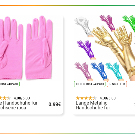
FRIST 24H/48H
LIEFERFRIST 24H/48H
BESTSELLER
4.08/5.00
4.08/5.00
e Handschuhe für
Lange Metallic-
0.99€
chsene rosa
Handschuhe für
Erwachsene in
verschiedenen Farben