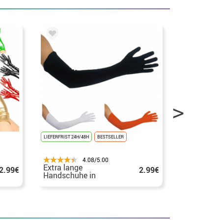
LIEFERFRIST 24H/48H
BESTSELLER
LIEFERFRIST 24H
4.08/5.00
Extra lange
Weiße
2.99€
2.99€
Handschuhe in
Kinderhan
verschiedenen Farben
45 cm