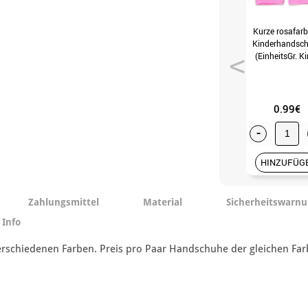
Kurze rosafar
Kinderhandsc
(EinheitsGr. K
0.99€
-
HINZUFÜG
Zahlungsmittel
Material
Sicherheitswarn
 Info
schiedenen Farben. Preis pro Paar Handschuhe der gleichen Farbe