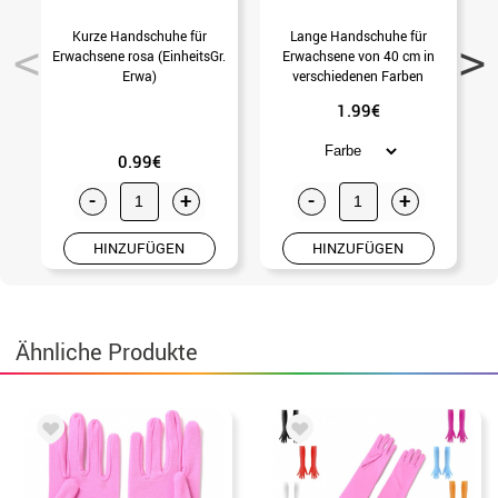
Kurze Handschuhe für
Lange Handschuhe für
Erwachsene rosa (EinheitsGr.
Erwachsene von 40 cm in
Erwa)
verschiedenen Farben
1.99€
0.99€
-
+
-
+
HINZUFÜGEN
HINZUFÜGEN
Ähnliche Produkte