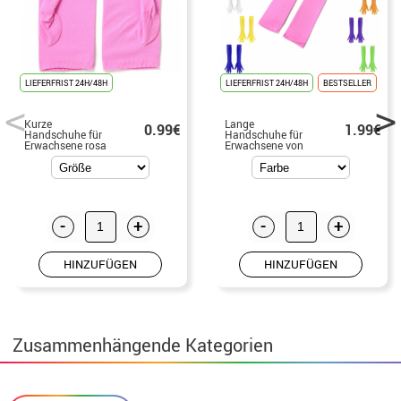
LIEFERFRIST 24H/48H
LIEFERFRIST 24H/48H
BESTSELLER
Kurze
Lange
0.99€
1.99€
Handschuhe für
Handschuhe für
Erwachsene rosa
Erwachsene von
40 cm in
verschiedenen
Farben
-
+
-
+
HINZUFÜGEN
HINZUFÜGEN
Zusammenhängende Kategorien