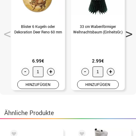
Blister 6 Kugeln oder
33 cm Wabenförmiger
Dekoration Deer Reno 60 mm
Weihnachtsbaum (EinheitsGr.)
6.99€
2.99€
-
+
-
+
HINZUFÜGEN
HINZUFÜGEN
Ähnliche Produkte