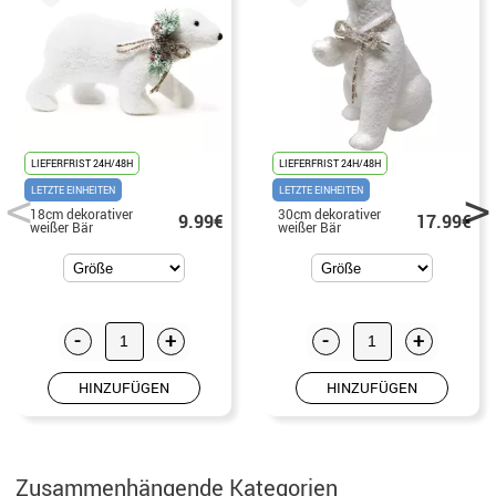
LIEFERFRIST 24H/48H
LIEFERFRIST 24H/48H
LETZTE EINHEITEN
LETZTE EINHEITEN
18cm dekorativer
30cm dekorativer
9.99€
17.99€
weißer Bär
weißer Bär
-
+
-
+
HINZUFÜGEN
HINZUFÜGEN
Zusammenhängende Kategorien