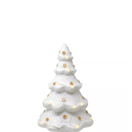
Beginn
Dekos und Partys
Tischdekoration
Schaum Baum mit Licht 35 cm