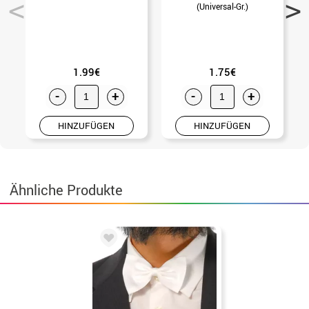
(Universal-Gr.)
1.99€
1.75€
-
+
-
+
HINZUFÜGEN
HINZUFÜGEN
Ähnliche Produkte