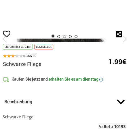
Beginn
Fliegen und Krawatten
Fliegen
Schwarze Fliege
LIEFERFRIST 24H/48H
BESTSELLER
4.08/5.00
1.99€
Schwarze Fliege
Kaufen Sie jetzt und
erhalten Sie es am
dienstag
i
Beschreibung
Schwarze Fliege
Ref.: 10193