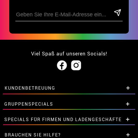
Viel Spaß auf unseren Socials!
KUNDENBETREUUNG
• Über uns
GRUPPENSPECIALS
• Verkaufskonditionen
• Rechtlicher Hinweis
und
Datenschutz
Extrarabatte für Gruppen.
SPECIALS FÜR FIRMEN UND LADENGESCHÄFTE
• Kundendienst
Kontaktieren Sie uns hier.
• Cookie-Verwendung
Extrarabatte für Gruppen.
BRAUCHEN SIE HILFE?