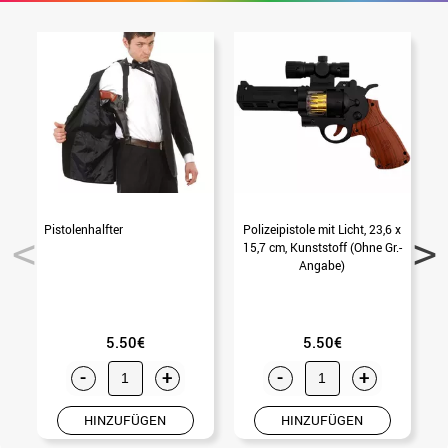
Pistolenhalfter
Polizeipistole mit Licht, 23,6 x
S
15,7 cm, Kunststoff (Ohne Gr.-
Angabe)
5.50€
5.50€
-
+
-
+
HINZUFÜGEN
HINZUFÜGEN