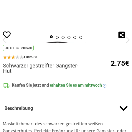
Beginn
Accessoires
Mützen und Hüte
Schwarzer gestreifter Gangster-Hut
LIEFERFRIST 24H/48H
4.08/5.00
2.75€
Schwarzer gestreifter Gangster-
Hut
Kaufen Sie jetzt und
erhalten Sie es am
mittwoch
i
Beschreibung
Maskottchenart des schwarzen gestreiften weißen
Gangsterhutes. Perfekte Ergänzung für unsere Gangster- oder