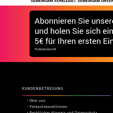
GEMEINSAM VERKLEIDET. GEMEINSAM UNVER
Abonnieren Sie unser
und holen Sie sich
ei
5€ für Ihren ersten Ei
*Einkäufe über 50€
KUNDENBETREUUNG
• Über uns
• Verkaufskonditionen
• Rechtlicher Hinweis
und
Datenschutz