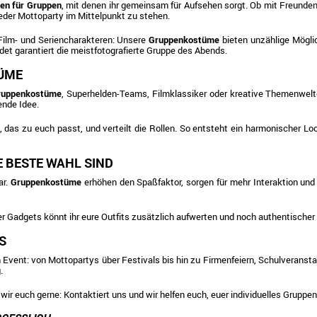
en für Gruppen
, mit denen ihr gemeinsam für Aufsehen sorgt. Ob mit Freunden
jeder Mottoparty im Mittelpunkt zu stehen.
 Film- und Seriencharakteren: Unsere
Gruppenkostüme
bieten unzählige Möglic
t garantiert die meistfotografierte Gruppe des Abends.
TÜME
Gruppenkostüme
, Superhelden-Teams, Filmklassiker oder kreative Themenwelten.
ende Idee.
das zu euch passt, und verteilt die Rollen. So entsteht ein harmonischer Lo
 BESTE WAHL SIND
ar.
Gruppenkostüme
erhöhen den Spaßfaktor, sorgen für mehr Interaktion und 
 Gadgets könnt ihr eure Outfits zusätzlich aufwerten und noch authentischer 
S
on Event: von Mottopartys über Festivals bis hin zu Firmenfeiern, Schulveran
.
 wir euch gerne: Kontaktiert uns und wir helfen euch, euer individuelles Grup