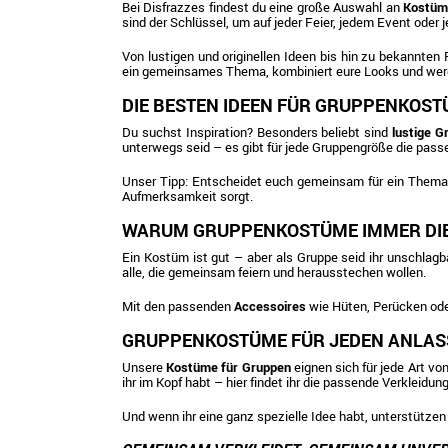
Bei Disfrazzes findest du eine große Auswahl an
Kostüm
sind der Schlüssel, um auf jeder Feier, jedem Event oder 
Von lustigen und originellen Ideen bis hin zu bekannten
ein gemeinsames Thema, kombiniert eure Looks und werde
DIE BESTEN IDEEN FÜR GRUPPENKOS
Du suchst Inspiration? Besonders beliebt sind
lustige 
unterwegs seid – es gibt für jede Gruppengröße die pass
Unser Tipp: Entscheidet euch gemeinsam für ein Thema, 
Aufmerksamkeit sorgt.
WARUM GRUPPENKOSTÜME IMMER DIE
Ein Kostüm ist gut – aber als Gruppe seid ihr unschlagb
alle, die gemeinsam feiern und herausstechen wollen.
Mit den passenden
Accessoires
wie Hüten, Perücken oder
GRUPPENKOSTÜME FÜR JEDEN ANLAS
Unsere
Kostüme für Gruppen
eignen sich für jede Art v
ihr im Kopf habt – hier findet ihr die passende Verkleidung
Und wenn ihr eine ganz spezielle Idee habt, unterstützen