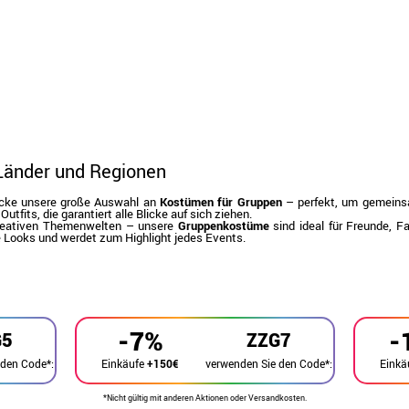
 Länder und Regionen
tdecke unsere große Auswahl an
Kostümen für Gruppen
– perfekt, um gemeins
Outfits, die garantiert alle Blicke auf sich ziehen.
 kreativen Themenwelten – unsere
Gruppenkostüme
sind ideal für Freunde, 
re Looks und werdet zum Highlight jedes Events.
-7%
-
G5
ZZG7
 den Code*:
verwenden Sie den Code*:
Einkäufe
+150€
Einkä
*Nicht gültig mit anderen Aktionen oder Versandkosten.