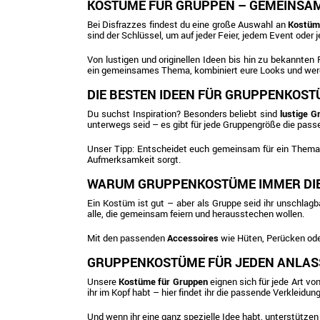
KOSTÜME FÜR GRUPPEN – GEMEINSAM
Bei Disfrazzes findest du eine große Auswahl an
Kostüm
sind der Schlüssel, um auf jeder Feier, jedem Event oder 
Von lustigen und originellen Ideen bis hin zu bekannten
ein gemeinsames Thema, kombiniert eure Looks und werde
DIE BESTEN IDEEN FÜR GRUPPENKOS
Du suchst Inspiration? Besonders beliebt sind
lustige 
unterwegs seid – es gibt für jede Gruppengröße die pass
Unser Tipp: Entscheidet euch gemeinsam für ein Thema, 
Aufmerksamkeit sorgt.
WARUM GRUPPENKOSTÜME IMMER DIE
Ein Kostüm ist gut – aber als Gruppe seid ihr unschlagb
alle, die gemeinsam feiern und herausstechen wollen.
Mit den passenden
Accessoires
wie Hüten, Perücken oder
GRUPPENKOSTÜME FÜR JEDEN ANLAS
Unsere
Kostüme für Gruppen
eignen sich für jede Art v
ihr im Kopf habt – hier findet ihr die passende Verkleidung
Und wenn ihr eine ganz spezielle Idee habt, unterstützen