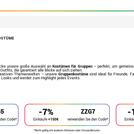
OSTÜME
tdecke unsere große Auswahl an
Kostümen für Gruppen
– perfekt, um gemeins
Outfits, die garantiert alle Blicke auf sich ziehen.
 kreativen Themenwelten – unsere
Gruppenkostüme
sind ideal für Freunde, 
re Looks und werdet zum Highlight jedes Events.
-7%
-
G5
ZZG7
 den Code*:
verwenden Sie den Code*:
Einkäufe
+150€
Einkä
*Nicht gültig mit anderen Aktionen oder Versandkosten.