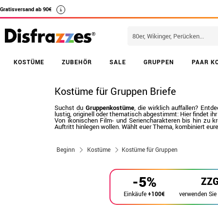
Gratisversand ab 90€
i
KOSTÜME
ZUBEHÖR
SALE
GRUPPEN
PAAR K
Kostüme für Gruppen Briefe
Suchst du
Gruppenkostüme
, die wirklich auffallen? En
lustig, originell oder thematisch abgestimmt: Hier findet ihr 
Von ikonischen Film- und Seriencharakteren bis hin zu
Auftritt hinlegen wollen. Wählt euer Thema, kombiniert eu
Beginn
Kostüme
Kostüme für Gruppen
-5%
ZZ
verwenden Sie
Einkäufe
+100€