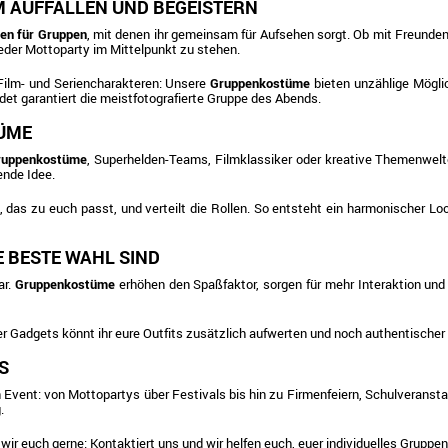
 AUFFALLEN UND BEGEISTERN
en für Gruppen
, mit denen ihr gemeinsam für Aufsehen sorgt. Ob mit Freunden
jeder Mottoparty im Mittelpunkt zu stehen.
 Film- und Seriencharakteren: Unsere
Gruppenkostüme
bieten unzählige Möglic
t garantiert die meistfotografierte Gruppe des Abends.
TÜME
Gruppenkostüme
, Superhelden-Teams, Filmklassiker oder kreative Themenwelten.
ende Idee.
das zu euch passt, und verteilt die Rollen. So entsteht ein harmonischer Lo
 BESTE WAHL SIND
ar.
Gruppenkostüme
erhöhen den Spaßfaktor, sorgen für mehr Interaktion und 
 Gadgets könnt ihr eure Outfits zusätzlich aufwerten und noch authentischer 
S
on Event: von Mottopartys über Festivals bis hin zu Firmenfeiern, Schulveran
.
 wir euch gerne: Kontaktiert uns und wir helfen euch, euer individuelles Grup