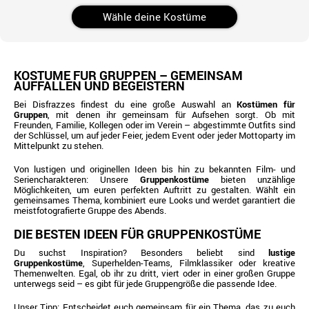
Wähle deine Kostüme
KOSTÜME FÜR GRUPPEN – GEMEINSAM
AUFFALLEN UND BEGEISTERN
Bei Disfrazzes findest du eine große Auswahl an
Kostümen für
Gruppen
, mit denen ihr gemeinsam für Aufsehen sorgt. Ob mit
Freunden, Familie, Kollegen oder im Verein – abgestimmte Outfits sind
der Schlüssel, um auf jeder Feier, jedem Event oder jeder Mottoparty im
Mittelpunkt zu stehen.
Von lustigen und originellen Ideen bis hin zu bekannten Film- und
Seriencharakteren: Unsere
Gruppenkostüme
bieten unzählige
Möglichkeiten, um euren perfekten Auftritt zu gestalten. Wählt ein
gemeinsames Thema, kombiniert eure Looks und werdet garantiert die
meistfotografierte Gruppe des Abends.
DIE BESTEN IDEEN FÜR GRUPPENKOSTÜME
Du suchst Inspiration? Besonders beliebt sind
lustige
Gruppenkostüme
, Superhelden-Teams, Filmklassiker oder kreative
Themenwelten. Egal, ob ihr zu dritt, viert oder in einer großen Gruppe
unterwegs seid – es gibt für jede Gruppengröße die passende Idee.
Unser Tipp: Entscheidet euch gemeinsam für ein Thema, das zu euch