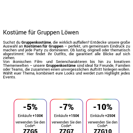
Kostüme für Gruppen Löwen
Suchst du
Gruppenkostüme
, die wirklich auffallen? Entdecke unsere große
Auswahl an
Kostümen für Gruppen
– perfekt, um gemeinsam Eindruck zu
machen und jede Party zu dominieren. Ob lustig, originell oder thematisch
abgestimmt: Hier findet ihr Outfits, die garantiert alle Blicke auf sich
ziehen.
Von ikonischen Film- und Seriencharakteren bis hin zu kreativen
Themenwelten – unsere
Gruppenkostüme
sind ideal für Freunde, Familien
oder Teams, die zusammen einen unvergesslichen Auftritt hinlegen wollen.
Wählt euer Thema, kombiniert eure Looks und werdet zum Highlight jedes
Events.
Beginn
Kostüme
Kostüme für Gruppen
-5%
-7%
-10%
Einkäufe
+100€
Einkäufe
+150€
Einkäufe
+250€
verwenden Sie den
verwenden Sie den
verwenden Sie den
Code*:
Code*:
Code*:
ZZG5
ZZG7
ZZG10