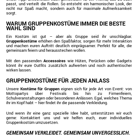
passt, und verteilt die Rollen. So entsteht ein harmonischer Look, der
nicht nur Spaß macht, sondern auch für maximale Aufmerksamkeit
sorgt.
WARUM GRUPPENKOSTÜME IMMER DIE BESTE
WAHL SIND
Ein Kostüm ist gut – aber als Gruppe seid ihr unschlagbar.
Gruppenkostüme
erhöhen den Spaßfaktor, sorgen für mehr Interaktion
und machen euren Auftritt deutlich einprägsamer. Perfekt für alle, die
gemeinsam feiern und herausstechen wollen.
Mit den passenden
Accessoires
wie Hüten, Perücken oder Gadgets
könnt ihr eure Outfits zusätzlich aufwerten und noch authentischer
wirken lassen.
GRUPPENKOSTÜME FÜR JEDEN ANLASS
Unsere
Kostüme für Gruppen
eignen sich für jede Art von Event: von
Mottopartys über Festivals bis hin zu Firmenfeiern,
Schulveranstaltungen oder besonderen Anlässen. Egal, welches Thema
ihr im Kopf habt – hier findet ihr die passende Verkleidung.
Und wenn ihr eine ganz spezielle Idee habt, unterstützen wir euch
gerne: Kontaktiert uns und wir helfen euch, euer individuelles
Gruppenkostüm umzusetzen.
GEMEINSAM VERKLEIDET. GEMEINSAM UNVERGESSLICH.