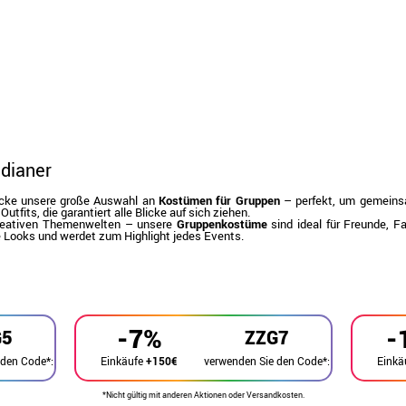
dianer
tdecke unsere große Auswahl an
Kostümen für Gruppen
– perfekt, um gemeins
Outfits, die garantiert alle Blicke auf sich ziehen.
 kreativen Themenwelten – unsere
Gruppenkostüme
sind ideal für Freunde, 
re Looks und werdet zum Highlight jedes Events.
-7%
-
G5
ZZG7
 den Code*:
verwenden Sie den Code*:
Einkäufe
+150€
Einkä
*Nicht gültig mit anderen Aktionen oder Versandkosten.