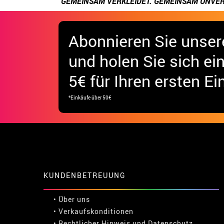
GEMEINSAM VERKLEIDET. GEMEINSAM UNVER
Abonnieren Sie unser
und holen Sie sich
ei
5€ für Ihren ersten Ei
*Einkäufe über 50€
KUNDENBETREUUNG
• Über uns
• Verkaufskonditionen
• Rechtlicher Hinweis
und
Datenschutz