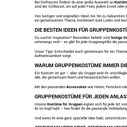
Bei Disfrazzes findest du eine große Auswahl an
Kostüm
sind der Schlüssel, um auf jeder Feier, jedem Event oder 
Von lustigen und originellen Ideen bis hin zu bekannten
ein gemeinsames Thema, kombiniert eure Looks und werde
DIE BESTEN IDEEN FÜR GRUPPENKOS
Du suchst Inspiration? Besonders beliebt sind
lustige 
unterwegs seid – es gibt für jede Gruppengröße die pass
Unser Tipp: Entscheidet euch gemeinsam für ein Thema, 
Aufmerksamkeit sorgt.
WARUM GRUPPENKOSTÜME IMMER DIE
Ein Kostüm ist gut – aber als Gruppe seid ihr unschlagb
alle, die gemeinsam feiern und herausstechen wollen.
Mit den passenden
Accessoires
wie Hüten, Perücken oder
GRUPPENKOSTÜME FÜR JEDEN ANLAS
Unsere
Kostüme für Gruppen
eignen sich für jede Art v
ihr im Kopf habt – hier findet ihr die passende Verkleidung
Und wenn ihr eine ganz spezielle Idee habt, unterstützen