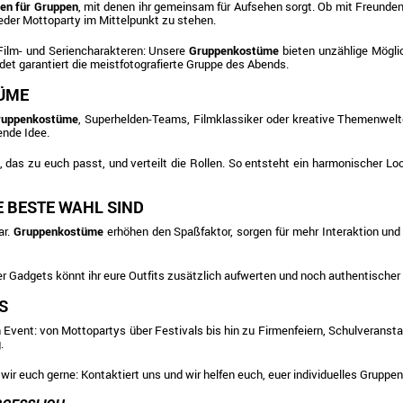
en für Gruppen
, mit denen ihr gemeinsam für Aufsehen sorgt. Ob mit Freunden
jeder Mottoparty im Mittelpunkt zu stehen.
 Film- und Seriencharakteren: Unsere
Gruppenkostüme
bieten unzählige Möglic
t garantiert die meistfotografierte Gruppe des Abends.
TÜME
Gruppenkostüme
, Superhelden-Teams, Filmklassiker oder kreative Themenwelten.
ende Idee.
das zu euch passt, und verteilt die Rollen. So entsteht ein harmonischer Lo
 BESTE WAHL SIND
ar.
Gruppenkostüme
erhöhen den Spaßfaktor, sorgen für mehr Interaktion und 
 Gadgets könnt ihr eure Outfits zusätzlich aufwerten und noch authentischer 
S
on Event: von Mottopartys über Festivals bis hin zu Firmenfeiern, Schulveran
.
 wir euch gerne: Kontaktiert uns und wir helfen euch, euer individuelles Grup