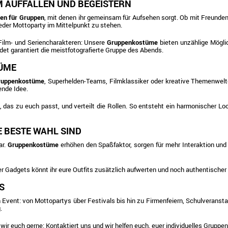
 AUFFALLEN UND BEGEISTERN
en für Gruppen
, mit denen ihr gemeinsam für Aufsehen sorgt. Ob mit Freunden
jeder Mottoparty im Mittelpunkt zu stehen.
 Film- und Seriencharakteren: Unsere
Gruppenkostüme
bieten unzählige Möglic
t garantiert die meistfotografierte Gruppe des Abends.
TÜME
Gruppenkostüme
, Superhelden-Teams, Filmklassiker oder kreative Themenwelten.
ende Idee.
das zu euch passt, und verteilt die Rollen. So entsteht ein harmonischer Lo
 BESTE WAHL SIND
ar.
Gruppenkostüme
erhöhen den Spaßfaktor, sorgen für mehr Interaktion und 
 Gadgets könnt ihr eure Outfits zusätzlich aufwerten und noch authentischer 
S
on Event: von Mottopartys über Festivals bis hin zu Firmenfeiern, Schulveran
.
 wir euch gerne: Kontaktiert uns und wir helfen euch, euer individuelles Grup