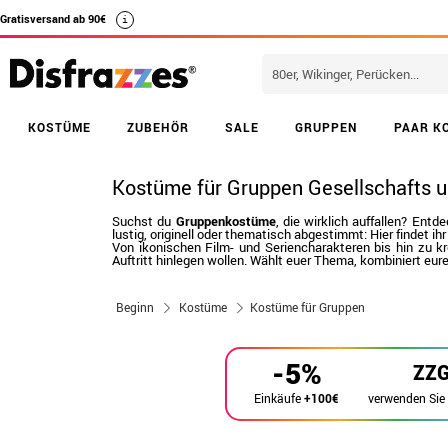
Gratisversand ab 90€
i
KOSTÜME
ZUBEHÖR
SALE
GRUPPEN
PAAR K
Kostüme für Gruppen Gesellschafts u
Suchst du
Gruppenkostüme
, die wirklich auffallen? En
lustig, originell oder thematisch abgestimmt: Hier findet ihr 
Von ikonischen Film- und Seriencharakteren bis hin zu
Auftritt hinlegen wollen. Wählt euer Thema, kombiniert eu
Beginn
Kostüme
Kostüme für Gruppen
-5%
ZZ
verwenden Sie
Einkäufe
+100€