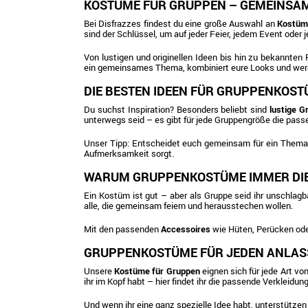
KOSTÜME FÜR GRUPPEN – GEMEINSAM
Bei Disfrazzes findest du eine große Auswahl an
Kostüm
sind der Schlüssel, um auf jeder Feier, jedem Event oder 
Von lustigen und originellen Ideen bis hin zu bekannten
ein gemeinsames Thema, kombiniert eure Looks und werde
DIE BESTEN IDEEN FÜR GRUPPENKOS
Du suchst Inspiration? Besonders beliebt sind
lustige 
unterwegs seid – es gibt für jede Gruppengröße die pass
Unser Tipp: Entscheidet euch gemeinsam für ein Thema, 
Aufmerksamkeit sorgt.
WARUM GRUPPENKOSTÜME IMMER DIE
Ein Kostüm ist gut – aber als Gruppe seid ihr unschlagb
alle, die gemeinsam feiern und herausstechen wollen.
Mit den passenden
Accessoires
wie Hüten, Perücken oder
GRUPPENKOSTÜME FÜR JEDEN ANLAS
Unsere
Kostüme für Gruppen
eignen sich für jede Art v
ihr im Kopf habt – hier findet ihr die passende Verkleidung
Und wenn ihr eine ganz spezielle Idee habt, unterstützen