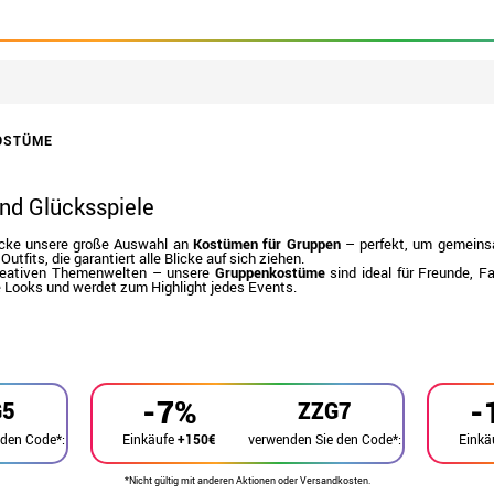
OSTÜME
nd Glücksspiele
tdecke unsere große Auswahl an
Kostümen für Gruppen
– perfekt, um gemeins
Outfits, die garantiert alle Blicke auf sich ziehen.
 kreativen Themenwelten – unsere
Gruppenkostüme
sind ideal für Freunde, 
re Looks und werdet zum Highlight jedes Events.
-7%
-
G5
ZZG7
 den Code*:
verwenden Sie den Code*:
Einkäufe
+150€
Einkä
*Nicht gültig mit anderen Aktionen oder Versandkosten.