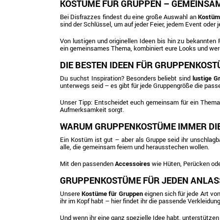
KOSTÜME FÜR GRUPPEN – GEMEINSAM
Bei Disfrazzes findest du eine große Auswahl an
Kostüm
sind der Schlüssel, um auf jeder Feier, jedem Event oder 
Von lustigen und originellen Ideen bis hin zu bekannten
ein gemeinsames Thema, kombiniert eure Looks und werde
DIE BESTEN IDEEN FÜR GRUPPENKOS
Du suchst Inspiration? Besonders beliebt sind
lustige 
unterwegs seid – es gibt für jede Gruppengröße die pass
Unser Tipp: Entscheidet euch gemeinsam für ein Thema, 
Aufmerksamkeit sorgt.
WARUM GRUPPENKOSTÜME IMMER DIE
Ein Kostüm ist gut – aber als Gruppe seid ihr unschlagb
alle, die gemeinsam feiern und herausstechen wollen.
Mit den passenden
Accessoires
wie Hüten, Perücken oder
GRUPPENKOSTÜME FÜR JEDEN ANLAS
Unsere
Kostüme für Gruppen
eignen sich für jede Art v
ihr im Kopf habt – hier findet ihr die passende Verkleidung
Und wenn ihr eine ganz spezielle Idee habt, unterstützen