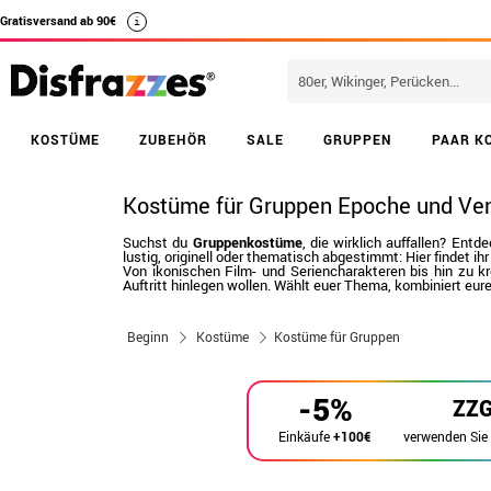
Gratisversand ab 90€
i
KOSTÜME
ZUBEHÖR
SALE
GRUPPEN
PAAR K
Kostüme für Gruppen Epoche und Ve
Suchst du
Gruppenkostüme
, die wirklich auffallen? En
lustig, originell oder thematisch abgestimmt: Hier findet ihr 
Von ikonischen Film- und Seriencharakteren bis hin zu
Auftritt hinlegen wollen. Wählt euer Thema, kombiniert eu
Beginn
Kostüme
Kostüme für Gruppen
-5%
ZZ
verwenden Sie
Einkäufe
+100€