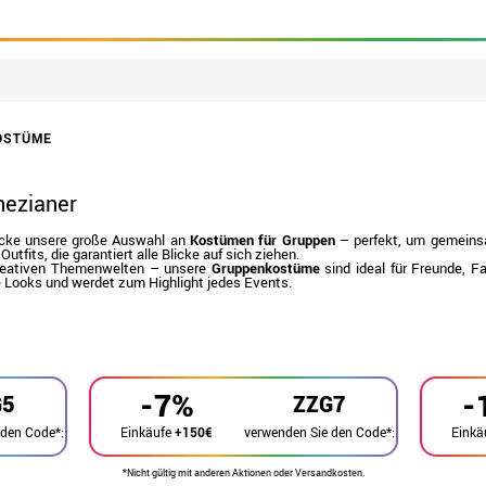
OSTÜME
nezianer
tdecke unsere große Auswahl an
Kostümen für Gruppen
– perfekt, um gemeins
Outfits, die garantiert alle Blicke auf sich ziehen.
 kreativen Themenwelten – unsere
Gruppenkostüme
sind ideal für Freunde, 
re Looks und werdet zum Highlight jedes Events.
-7%
-
G5
ZZG7
 den Code*:
verwenden Sie den Code*:
Einkäufe
+150€
Einkä
*Nicht gültig mit anderen Aktionen oder Versandkosten.