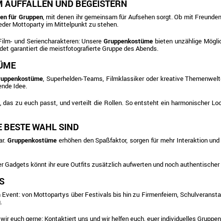
 AUFFALLEN UND BEGEISTERN
en für Gruppen
, mit denen ihr gemeinsam für Aufsehen sorgt. Ob mit Freunden
jeder Mottoparty im Mittelpunkt zu stehen.
 Film- und Seriencharakteren: Unsere
Gruppenkostüme
bieten unzählige Möglic
t garantiert die meistfotografierte Gruppe des Abends.
TÜME
Gruppenkostüme
, Superhelden-Teams, Filmklassiker oder kreative Themenwelten.
ende Idee.
das zu euch passt, und verteilt die Rollen. So entsteht ein harmonischer Lo
 BESTE WAHL SIND
ar.
Gruppenkostüme
erhöhen den Spaßfaktor, sorgen für mehr Interaktion und 
 Gadgets könnt ihr eure Outfits zusätzlich aufwerten und noch authentischer 
S
on Event: von Mottopartys über Festivals bis hin zu Firmenfeiern, Schulveran
.
 wir euch gerne: Kontaktiert uns und wir helfen euch, euer individuelles Grup