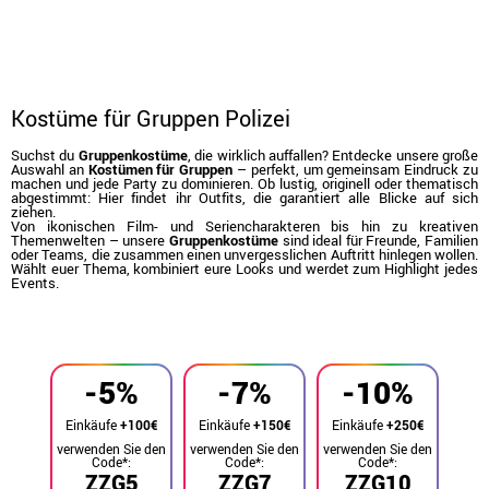
Kostüme für Gruppen Polizei
Suchst du
Gruppenkostüme
, die wirklich auffallen? Entdecke unsere große
Auswahl an
Kostümen für Gruppen
– perfekt, um gemeinsam Eindruck zu
machen und jede Party zu dominieren. Ob lustig, originell oder thematisch
abgestimmt: Hier findet ihr Outfits, die garantiert alle Blicke auf sich
ziehen.
Von ikonischen Film- und Seriencharakteren bis hin zu kreativen
Themenwelten – unsere
Gruppenkostüme
sind ideal für Freunde, Familien
oder Teams, die zusammen einen unvergesslichen Auftritt hinlegen wollen.
Wählt euer Thema, kombiniert eure Looks und werdet zum Highlight jedes
Events.
Beginn
Kostüme
Kostüme für Gruppen
-5%
-7%
-10%
Einkäufe
+100€
Einkäufe
+150€
Einkäufe
+250€
verwenden Sie den
verwenden Sie den
verwenden Sie den
Code*:
Code*:
Code*:
ZZG5
ZZG7
ZZG10