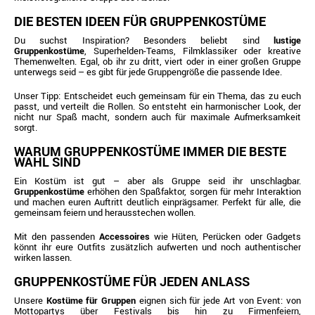
DIE BESTEN IDEEN FÜR GRUPPENKOSTÜME
Du suchst Inspiration? Besonders beliebt sind
lustige
Gruppenkostüme
, Superhelden-Teams, Filmklassiker oder kreative
Themenwelten. Egal, ob ihr zu dritt, viert oder in einer großen Gruppe
unterwegs seid – es gibt für jede Gruppengröße die passende Idee.
Unser Tipp: Entscheidet euch gemeinsam für ein Thema, das zu euch
passt, und verteilt die Rollen. So entsteht ein harmonischer Look, der
nicht nur Spaß macht, sondern auch für maximale Aufmerksamkeit
sorgt.
WARUM GRUPPENKOSTÜME IMMER DIE BESTE
WAHL SIND
Ein Kostüm ist gut – aber als Gruppe seid ihr unschlagbar.
Gruppenkostüme
erhöhen den Spaßfaktor, sorgen für mehr Interaktion
und machen euren Auftritt deutlich einprägsamer. Perfekt für alle, die
gemeinsam feiern und herausstechen wollen.
Mit den passenden
Accessoires
wie Hüten, Perücken oder Gadgets
könnt ihr eure Outfits zusätzlich aufwerten und noch authentischer
wirken lassen.
GRUPPENKOSTÜME FÜR JEDEN ANLASS
Unsere
Kostüme für Gruppen
eignen sich für jede Art von Event: von
Mottopartys über Festivals bis hin zu Firmenfeiern,